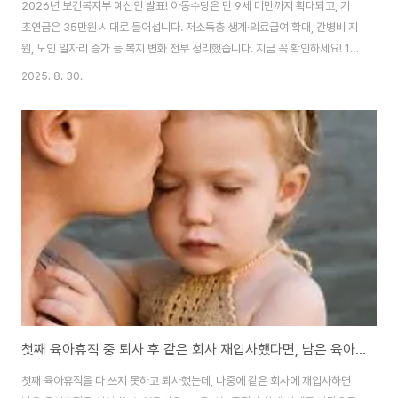
2026년 보건복지부 예산안 발표! 아동수당은 만 9세 미만까지 확대되고, 기
초연금은 35만원 시대로 들어섭니다. 저소득층 생계·의료급여 확대, 간병비 지
원, 노인 일자리 증가 등 복지 변화 전부 정리했습니다. 지금 꼭 확인하세요! 1.
2026년 복지부 예산안 규모 보건복지부가 2026년도 예산안을 확정했습니
2025. 8. 30.
다. 내년도 총 지출은 137조 6,480억원으로, 올해(125조 4,909억원)보다
9.7% 증가했습니다.사회복지 분야: 약 118조원보건 분야: 약 19조원정부 전
체 예산(728조원) 대비 비중: 18.9%이번 예산안은 크게 다섯 가지 핵심 축으
로 짜여 있습니다.① 기본적 삶을 위한 안전망 강화② 저출산·고령화 대응③ 지
역·필수·공공의료 확충④ 의료인력 양성 및 정신건강 투자 확대⑤ AI 기..
첫째 육아휴직 중 퇴사 후 같은 회사 재입사했다면, 남은 육아휴직 사용할 수 있을까?
첫째 육아휴직을 다 쓰지 못하고 퇴사했는데, 나중에 같은 회사에 재입사하면