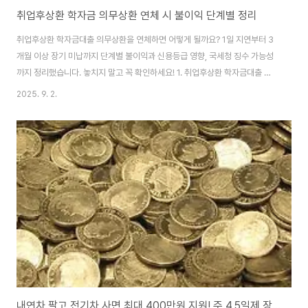
취업후상환 학자금 의무상환 연체 시 불이익 단계별 정리
취업후상환 학자금대출 의무상환을 연체하면 어떻게 될까요? 1일 지연부터 3
개월 이상 장기 미납까지 단계별 불이익과 신용등급 영향, 국세청 징수 가능성
까지 정리했습니다. 놓치지 말고 꼭 확인하세요! 1. 취업후상환 학자금대출 의
무상환제도란? 취업후상환 학자금대출(ICL, Income Contingent Loan)은
2025. 9. 2.
대학 재학 중 또는 졸업 직후 소득이 없을 때 학자금을 빌리고, 취업 후 일정 소
득 이상이 되면 그 소득에 따라 상환을 시작하는 제도입니다.상환 시점: 연 소득
이 일정 기준 이상일 때 자동 의무상환 발생상환 방식: 국세청이 소득을 기준으
로 고지서를 발부 → 지정 기한 내 납부장점: 소득이 없으면 납부 유예 가능하
지만 한 가지 중요한 점은, **의무상환 고지서를 제때 납부하지 않을 경우 ‘연
체..
내연차 팔고 전기차 사면 최대 400만원 지원! 주 4.5일제 장려금까지 담긴 2026년 예산안 총정리