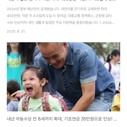
2026년 정부 예산안이 공개됐습니다. 내연차를 전기차로 교체하면 최대
400만원, 직장 주 4.5일제 도입 시 장려금, 대중교통 정액패스, 군장병 급식·
수당 인상까지! 국민 생활과 밀접한 주요 지원책을 총정리했습니다. 1. 2026
예산안, 생활 밀착형 지원 대폭 확대 기획재정부가 발표한 2026년도 예산안
2025. 8. 31.
은 국민 생활과 직결되는 새로운 제도와 지원책이 대거 포함됐습니다.특히 탄
소중립·미래 모빌리티 지원, 노동시간 단축, 군 장병 처우 개선, 청년·어르신 맞
춤 복지 등 다양한 정책이 신설·확대되었습니다.전체 예산은 1조5000억원에
서 1조6000억원으로 늘어나며, 교통·에너지·국방·복지 전반에 걸쳐 지원이 강
화됩니다. 2. 전기차 교체 시 최대 400만원 지원 전기차 보급 확대를 위해 내
년부터 ..
내년 아동수당 만 8세까지 확대, 기초연금 35만원으로 인상! [2026년 예산안 완전정리]