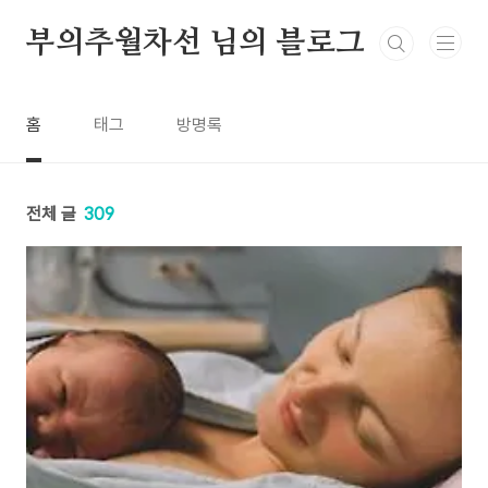
본문 바로가기
부의추월차선 님의 블로그
홈
태그
방명록
전체 글
309