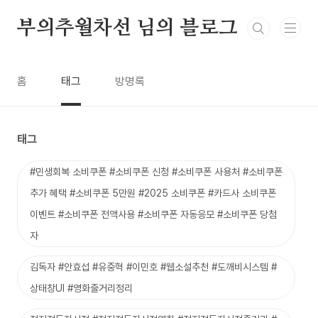
본문 바로가기
부의추월차선 님의 블로그
홈
태그
방명록
태그
#민생회복 소비쿠폰 #소비쿠폰 신청 #소비쿠폰 사용처 #소비쿠폰
추가 혜택 #소비쿠폰 5만원 #2025 소비쿠폰 #카드사 소비쿠폰
이벤트 #소비쿠폰 전액사용 #소비쿠폰 자동응모 #소비쿠폰 당첨
자
김독자 #안효섭 #유중혁 #이민호 #웹소설추천 #도깨비시스템 #
상태창UI #영화줄거리정리