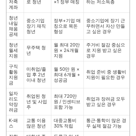
저축
로 청년
×1 정부 매칭
하는 저소득층
계좌
청년
중소기업
정부+기업 매
중소기업에 장기 근
내일
장기 재직
칭으로 목돈
무하면서 자산 만들
채움
청년
형성
고 싶은 경우
공제
청년
월 최대 20만
주거비 절감 중심으
무주택 청
월세
원 × 24개월
로 지원 받고 싶은
년
지원
지원
경우
구직
미취업/졸
월 50만 원 ×
활동
취업 준비 중 생활비
업 후 2년
최대 6개월 +
지원
지원이 필요한 경우
이내 청년
성공금
금
일자
취업된 청
최대 720만
리도
취업과 장려금 모두
년 및 사업
원 / 인센티브
약장
받고 싶은 경우
주
포함 가능
려금
K‑패
교통 이용
대중교통비
통근·통학이 많은 경
스
많은 청년
30% 적립
우 실제 절감 가능