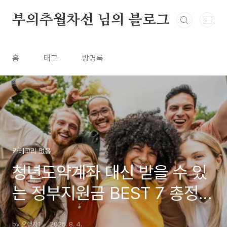
본문 바로가기
부의추월차선 님의 블로그
홈
태그
방명록
카테고리 없음
청년도약계좌 대신 받을 수 있
는 정부지원금 BEST 7 총정
리!
by 오행자1
2025. 8. 4.