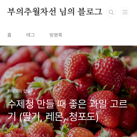
본문 바로가기
부의추월차선 님의 블로그
홈
태그
방명록
카테고리 없음
수제청 만들 때 좋은 과일 고르
기 (딸기, 레몬, 청포도)
by 오행자1
2025. 4. 3.