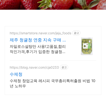
https://smartstore.naver.com/jeju_foods
광고
제주 청귤청 연중 지속 구매 가
능
자일로스설탕만 사용!고품질,합리
적인가격,후기가 입증한 청귤청맛
집
https://blog.naver.com/cja0233
광고
수제청
수제청 창업교육 레시피 국무총리특허출원 비법 10
년 노하우