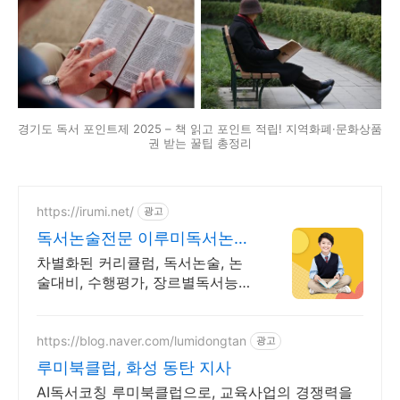
경기도 독서 포인트제 2025 – 책 읽고 포인트 적립! 지역화폐·문화상품
권 받는 꿀팁 총정리
https://irumi.net/
광고
독서논술전문 이루미독서논술
문해력의 왕을 만드는
차별화된 커리큘럼, 독서논술, 논
술대비, 수행평가, 장르별독서능력,
24년의 역사 변화하는 입시에 맞
는 프로그램으로 문해력 향상!
https://blog.naver.com/lumidongtan
광고
루미북클럽, 화성 동탄 지사
AI독서코칭 루미북클럽으로, 교육사업의 경쟁력을