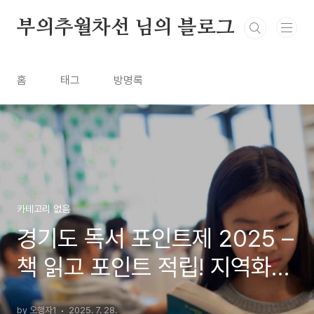
본문 바로가기
부의추월차선 님의 블로그
홈
태그
방명록
카테고리 없음
경기도 독서 포인트제 2025 –
책 읽고 포인트 적립! 지역화폐·
문화상품권 받는 꿀팁 총정리
by 오행자1
2025. 7. 28.